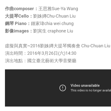
作曲composer：
王思雅
Sue-Ya Wang
大提琴
Cello：
劉姝嫥
Chu-Chuan Liu
鋼琴
Piano：
鍾家瑋
chia wei chung
影像
images：
劉寅生
craphone Liu
虛擬與真實
~2016
劉姝嫥大提琴獨奏會
Chu-Chuan Liu 
演出時間：
2016
年
3
月
26
日
(
六
)14:30
演出地點：國立臺北藝術大學音樂廳